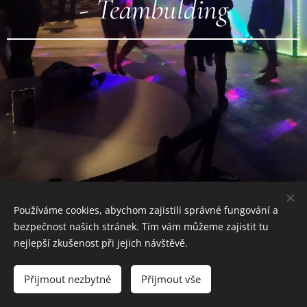
-
Teambulding
Používáme cookies, abychom zajistili správné fungování a
bezpečnost našich stránek. Tím vám můžeme zajistit tu
nejlepší zkušenost při jejich návštěvě.
Grill Station s.r.o., Bruzovská 1860, Frýdek-Místek, 738
01, +420 608 565 414
Přijmout nezbytné
Přijmout vše
Cookies