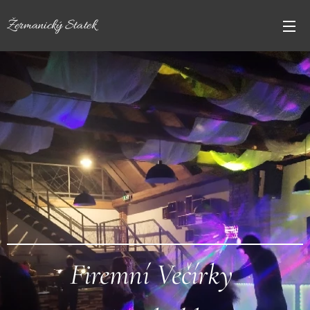
Žermanický Statek
Firemní Večírky